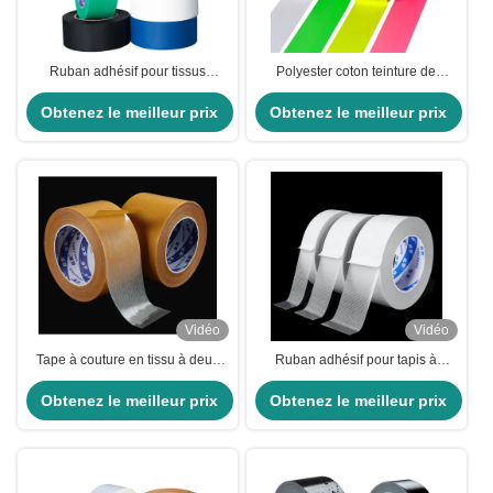
Ruban adhésif pour tissus
Polyester coton teinture de
industriels 50mx50mm Ruban
support de travail lourd plancher
adhésif en vinyle Argent pour
Obtenez le meilleur prix
Obtenez le meilleur prix
de scène ruban adhésif
applications lourdes
fluorescent et ruban adhésif de
tissu
Vidéo
Vidéo
Tape à couture en tissu à deux
Ruban adhésif pour tapis à
côtés de 50 m avec bord adhésif
double face
Obtenez le meilleur prix
à fusion chaude
Obtenez le meilleur prix