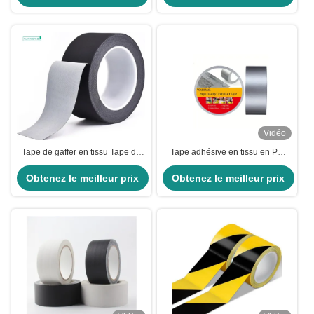
l'étanchéité
Vidéo
Tape de gaffer en tissu Tape de
Tape adhésive en tissu en PE
conduit en tissu résistant à la
argent noir intérieure extérieure
chaleur pour la scène Ducktape
Obtenez le meilleur prix
20m longueur 270um épaisseur
Obtenez le meilleur prix
noir