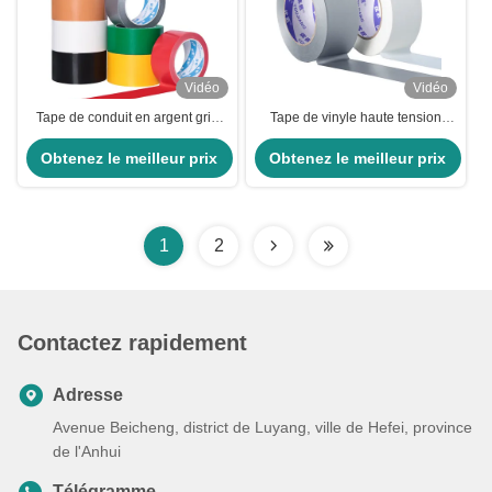
Vidéo
Vidéo
Tape de conduit en argent gris
Tape de vinyle haute tension
industriel résistant à l'eau adhésif
pour le câblage de câbles
Obtenez le meilleur prix
acrylique double face
Obtenez le meilleur prix
automobiles
1
2
Contactez rapidement
Adresse
Avenue Beicheng, district de Luyang, ville de Hefei, province
de l'Anhui
Télégramme