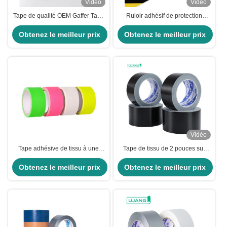
Vidéo
Vidéo
Tape de qualité OEM Gaffer Tape
Ruloir adhésif de protection
de qualité supérieure Tape de
contre les dangers en PVC
Obtenez le meilleur prix
tissu mate avec 11,5%
Obtenez le meilleur prix
d'allongement
Vidéo
Tape adhésive de tissu à une
Tape de tissu de 2 pouces sur
face, néon, noir, réfléchissant,
mesure pour le scellage des
Obtenez le meilleur prix
fluorescent
Obtenez le meilleur prix
cartons