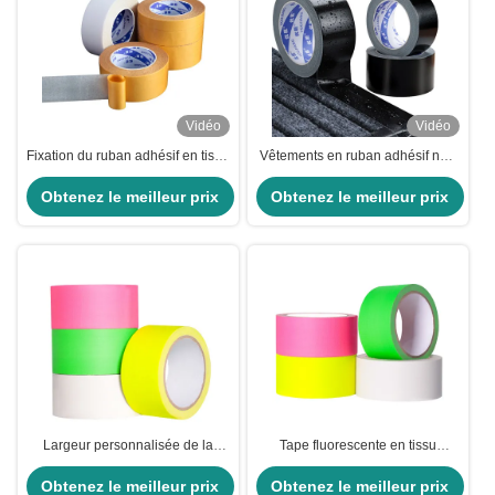
Vidéo
Vidéo
Fixation du ruban adhésif en tissu
Vêtements en ruban adhésif noir
de tapis à double face en
à haute viscosité pour
Obtenez le meilleur prix
caoutchouc
Obtenez le meilleur prix
applications intérieures et
extérieures
Largeur personnalisée de la
Tape fluorescente en tissu
scène de plancher 320U du tissu
activée par l'eau pour le panneau
fluorescent du ruban adhésif pour
Obtenez le meilleur prix
Obtenez le meilleur prix
de niveau du sol lourd