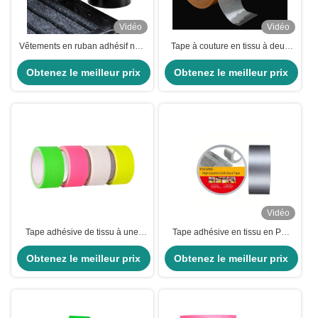
Vidéo
Vidéo
Vêtements en ruban adhésif noir
Tape à couture en tissu à deux
à haute viscosité pour
côtés de 50 m avec bord adhésif
Obtenez le meilleur prix
applications intérieures et
Obtenez le meilleur prix
à fusion chaude
extérieures
Vidéo
Tape adhésive de tissu à une
Tape adhésive en tissu en PE
face, néon, noir, réfléchissant,
argent noir intérieure extérieure
Obtenez le meilleur prix
fluorescent
20m longueur 270um épaisseur
Obtenez le meilleur prix