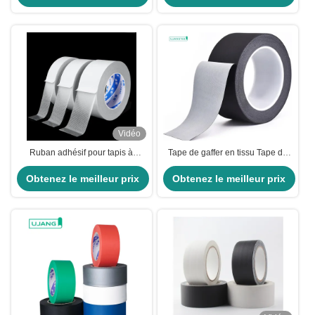
Vidéo
Ruban adhésif pour tapis à
Tape de gaffer en tissu Tape de
double face
conduit en tissu résistant à la
Obtenez le meilleur prix
chaleur pour la scène Ducktape
Obtenez le meilleur prix
noir