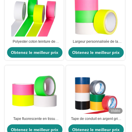
Polyester coton teinture de
Largeur personnalisée de la
support de travail lourd plancher
scène de plancher 320U du tissu
Obtenez le meilleur prix
de scène ruban adhésif
fluorescent du ruban adhésif pour
Obtenez le meilleur prix
fluorescent et ruban adhésif de
l'étanchéité
tissu
Vidéo
Tape fluorescente en tissu
Tape de conduit en argent gris
activée par l'eau pour le panneau
industriel résistant à l'eau adhésif
Obtenez le meilleur prix
de niveau du sol lourd
Obtenez le meilleur prix
acrylique double face