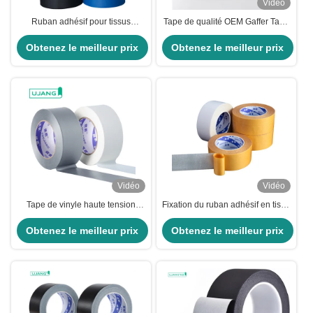
Vidéo
Ruban adhésif pour tissus
Tape de qualité OEM Gaffer Tape
industriels 50mx50mm Ruban
de qualité supérieure Tape de
adhésif en vinyle Argent pour
Obtenez le meilleur prix
Obtenez le meilleur prix
tissu mate avec 11,5%
applications lourdes
d'allongement
Vidéo
Vidéo
Tape de vinyle haute tension
Fixation du ruban adhésif en tissu
pour le câblage de câbles
de tapis à double face en
Obtenez le meilleur prix
automobiles
Obtenez le meilleur prix
caoutchouc