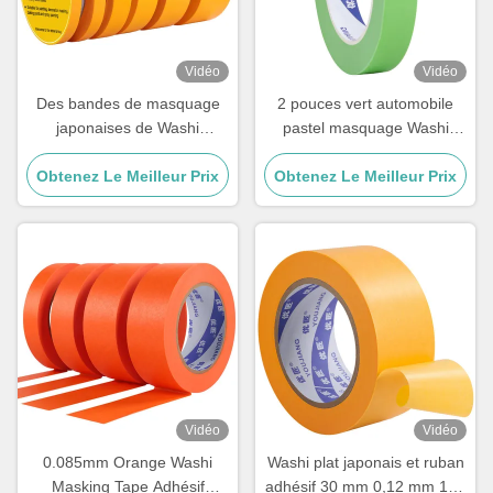
Vidéo
Vidéo
Des bandes de masquage
2 pouces vert automobile
japonaises de Washi
pastel masquage Washi
automobile Goldband de
papier bande décoration
Obtenez Le Meilleur Prix
papier de riz 100mic
Obtenez Le Meilleur Prix
caoutchouc acrylique
Vidéo
Vidéo
0.085mm Orange Washi
Washi plat japonais et ruban
Masking Tape Adhésif
adhésif 30 mm 0,12 mm 150